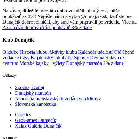
rozhodnutí, komu pošlú svoje 2%.
Na záver,
dôležité
info: kto dobrovoľničil minulý rok, môže
poukázať až 3%! Napíšte nám na
vybor@dunajcik.sk
, keď ste pre
Dunajčík dobrovoľničili, aby sme vám pripravili potvrdenie. Viac na
Ako môžu dobrovoľníci poukázať 3% z dane
.
Klub Dunajčík
O klube
Historia klubu
Aktivity klubu
Kalendár udalostí
Obľúbené
vodácke trasy
Kajakársky inkubátor
Splav z Devína
Splav cez
centrum
Morské kajaky - výlety
Dunajský maratón
2% z dane
Odkazy
Spoznaj Dunaj
Dunajský maratón
Asociácia bratislavských vodáckych klubov
Slovenská kanoistika
Cookies
GeoGames Dunajčík
Kajak Galéria Dunajčík
Kontakt