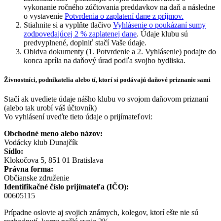
vykonanie ročného zúčtovania preddavkov na daň a následne
o vystavenie
Potvrdenia o zaplatení dane z príjmov.
Stiahnite si a vyplňte tlačivo
Vyhlásenie o poukázaní sumy
zodpovedajúcej 2 % zaplatenej dane
. Údaje klubu sú
predvyplnené, doplniť stačí Vaše údaje.
Obidva dokumenty (1. Potvrdenie a 2. Vyhlásenie) podajte do
konca apríla na daňový úrad podľa svojho bydliska.
Živnostníci, podnikatelia alebo tí, ktorí si podávajú daňové priznanie sami
Stačí ak uvediete údaje nášho klubu vo svojom daňovom priznaní
(alebo tak urobí váš účtovník)
Vo vyhlásení uveďte tieto údaje o prijímateľovi:
Obchodné meno alebo názov:
Vodácky klub Dunajčík
Sídlo:
Klokočova 5, 851 01 Bratislava
Právna forma:
Občianske združenie
Identifikačné číslo prijímateľa (IČO):
00605115
Prípadne oslovte aj svojich známych, kolegov, ktorí ešte nie sú