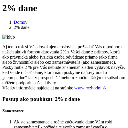
2% dane
Domov
2% dane
Aj tento rok si Vás dovoľujeme osloviť a požiadať Vás o podporu
našich aktivít formou darovania 2% z Vašej dane z príjmov, ktorú
ako právnická alebo fyzická osoba odvádzate priamo (ako firma
alebo živnostník) alebo cez zamestnávateľa (ako zamestnanec).
Poskytnutie 2 % pre Vás nebude znamenať žiaden výdavok navyše,
keďže ide o časť dane, ktorú nám poskytne daňový úrad a
„neprepadne“ tak v prospech štátneho rozpočtu. Takýmto spôsobom
môžete podporiť naše aktivity.
Všetky informácie nájdete aj na stránke
www.rozhodni.sk
Postup ako poukázať 2% z dane
Zamestnanec
Ak ste zamestnanec a ročné zúčtovanie dane Vám robí
zamestnávateľ - požiadajte svojho zamestnávateľa o