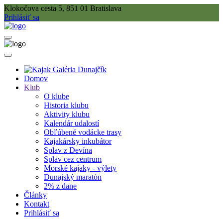
Klokočova cesta 5, 851 01 Bratislava
Prihlásiť sa
Domov
Klub
O klube
Historia klubu
Aktivity klubu
Kalendár udalostí
Obľúbené vodácke trasy
Kajakársky inkubátor
Splav z Devína
Splav cez centrum
Morské kajaky - výlety
Dunajský maratón
2% z dane
Články
Kontakt
Prihlásiť sa